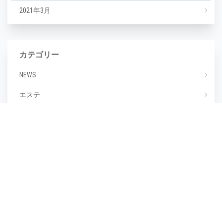
2021年3月
カテゴリー
NEWS
エステ
マツエク
ミックスジュース
タグ
毛穴
(1)
毛穴汚れ
(1)
気温
(1)
水分不足
(1)
汗
(1)
湿度
(1)
濡らさない
(1)
無香料
(1)
生活習慣
(1)
皮脂崩れ
(1)
種類
(1)
糖化
(1)
紫外線
(1)
紫外線対策
(1)