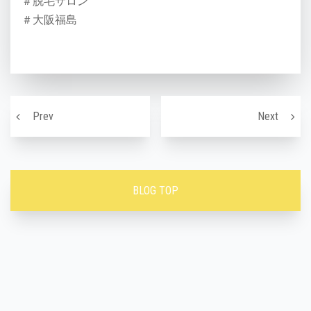
＃脱毛サロン
＃大阪福島
投稿ナビゲーション
寒い冬を乗り切る！免疫力アップの鍵！！
キレイ
Prev
Next
BLOG TOP