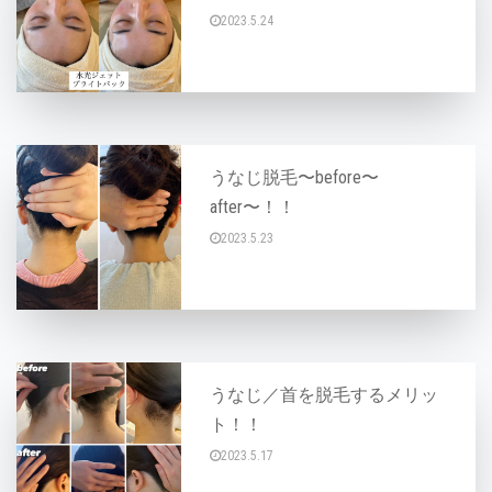
2023.5.24
こんにちは^_−☆ お肌の加齢と共に増えてい
うなじ脱毛〜before〜
after〜！！
2023.5.23
こんにちは^_−☆ ラベルで大人気うなじ脱毛〜！
うなじ／首を脱毛するメリッ
ト！！
2023.5.17
こんにちは(^○^) 皆さん、うなじ脱毛してい