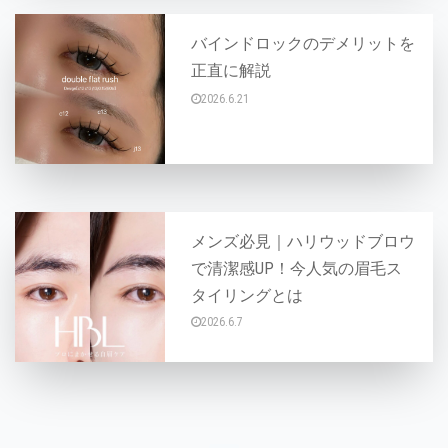
バインドロックのデメリットを
正直に解説
2026.6.21
「バインドロックって持ちが良いって聞くけどデ
メンズ必見｜ハリウッドブロウ
で清潔感UP！今人気の眉毛ス
タイリングとは
2026.6.7
「眉毛で印象は変わる。」 最近ではヘアスタイ