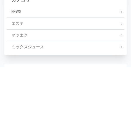
NEWS
エステ
マツエク
ミックスジュース
タグ
毛穴
(1)
毛穴汚れ
(1)
気温
(1)
水分不足
(1)
汗
(1)
湿度
(1)
濡らさない
(1)
無香料
(1)
生活習慣
(1)
皮脂崩れ
(1)
種類
(1)
糖化
(1)
紫外線
(1)
紫外線対策
(1)
美しい
(1)
美しい肌
(1)
老け顔
(1)
肌あれ
(1)
肌が汚い
(1)
肌が綺麗
(1)
肌の保湿
(1)
肌の劣化
(1)
肌の悩み
(1)
肌の曲がり角
(1)
肌の状態
(1)
肌の衰え実感時期
(1)
肌ケア
(1)
肌タイプ
(1)