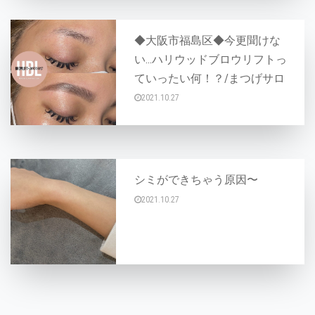
◆大阪市福島区◆今更聞けな
い…ハリウッドブロウリフトっ
ていったい何！？/まつげサロ
ン
2021.10.27
今話題のハリウッドブロウリフト！ 当店でも大
シミができちゃう原因〜
2021.10.27
こんにちは〜AYAです♪ 今日はシミができちゃ