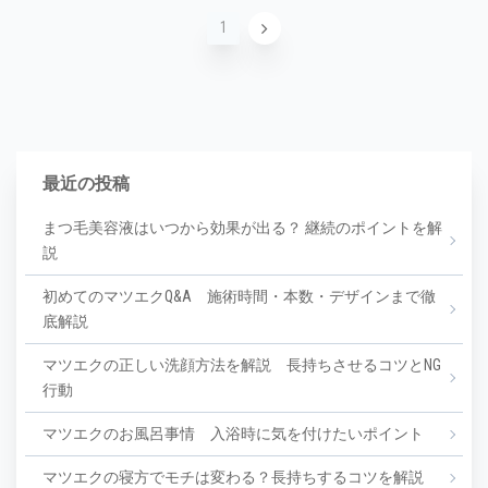
1
2
3
4
5
6
最近の投稿
まつ毛美容液はいつから効果が出る？ 継続のポイントを解
説
初めてのマツエクQ&A 施術時間・本数・デザインまで徹
底解説
マツエクの正しい洗顔方法を解説 長持ちさせるコツとNG
行動
マツエクのお風呂事情 入浴時に気を付けたいポイント
マツエクの寝方でモチは変わる？長持ちするコツを解説