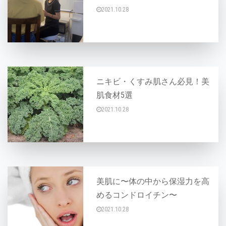
2021.10.28
エステサロンに行かれた時にカウンセリングを受
ニキビ・くすみ肌さん必見！美
肌食材5選
2021.10.28
こんにちは♪ スキンケアはもちろん大事なので
美肌に〜体の中から保湿力を高
めるコンドロイチン〜
2021.10.28
こんにちは～AYAです♪ 肌の乾燥に悩まれてま