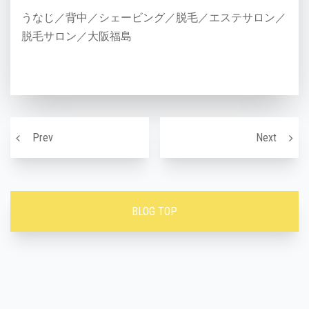
うなじ／背中／シェービング／脱毛／エステサロン／
脱毛サロン／大阪福島
投稿ナビゲーション
お肌のケアができる水光ジェット！！
首が細
Prev
Next
BLOG TOP