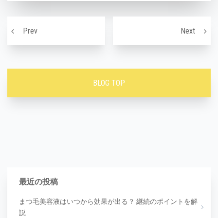
投稿ナビゲーション
発汗で健康に〜「汗をかく」５つのメリット！
美肌の
Prev
Next
BLOG TOP
最近の投稿
まつ毛美容液はいつから効果が出る？ 継続のポイントを解
説