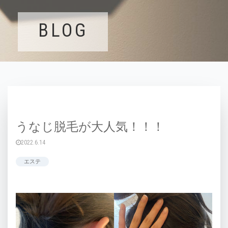
BLOG
うなじ脱毛が大人気！！！
2022.6.14
エステ