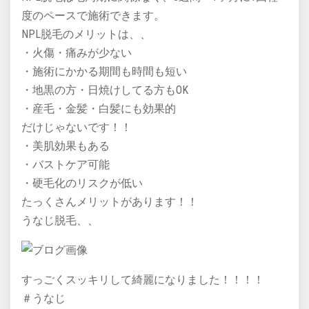
度のペースで施術できます。
NPL脱毛のメリットは、、
・火傷・痛みが少ない
・施術にかかる期間も時間も短い
・地黒の方・日焼けしてる方もOK
・産毛・金髪・白髪にも効果的
だけじゃないです！！
・美肌効果もある
・バストケア可能
・硬毛化のリスクが低い
たっくさんメリットがあります！！
うなじ脱毛、、
すっごくスッキリして綺麗になりました！！！！
＃うなじ