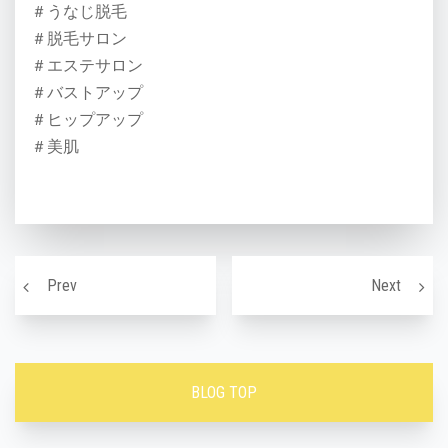
＃うなじ脱毛
＃脱毛サロン
＃エステサロン
＃バストアップ
＃ヒップアップ
＃美肌
投稿ナビゲーション
背中ニキビ大丈夫？
今すぐ
Prev
Next
BLOG TOP