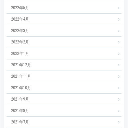
2022年5月
2022年4月
2022年3月
2022年2月
2022年1月
2021年12月
2021年11月
2021年10月
2021年9月
2021年8月
2021年7月