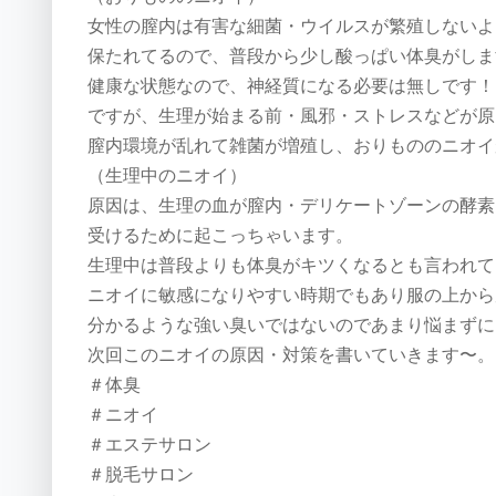
女性の膣内は有害な細菌・ウイルスが繁殖しないよ
保たれてるので、普段から少し酸っぱい体臭がしま
健康な状態なので、神経質になる必要は無しです！
ですが、生理が始まる前・風邪・ストレスなどが原
膣内環境が乱れて雑菌が増殖し、おりもののニオイ
（生理中のニオイ）
原因は、生理の血が膣内・デリケートゾーンの酵素
受けるために起こっちゃいます。
生理中は普段よりも体臭がキツくなるとも言われて
ニオイに敏感になりやすい時期でもあり服の上から
分かるような強い臭いではないのであまり悩まずに
次回このニオイの原因・対策を書いていきます〜。
＃体臭
＃ニオイ
＃エステサロン
＃脱毛サロン