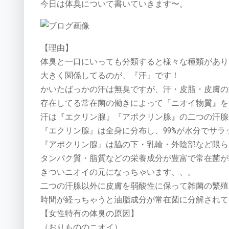
今日は体臭について書いていきます〜。
【理由】
体臭と一口にいっても分類すると様々な種類があり
大きく関係してるのが、『汗』です！
かいたばっかの汗は無臭ですが、汗・皮脂・皮膚の
存在してる常在菌の働きによって『ニオイ物質』を
汗は『エクリン腺』『アポクリン腺』の二つの汗腺
『エクリン腺』は全身に分布し、99%が水分でサ
『アポクリン腺』は脇の下・乳輪・外陰部など限ら
タンパク質・脂質などの栄養成分が豊富で常在菌が
きついニオイの元になっちゃいます、、。
二つの汗腺以外に皮膚を弱酸性に保って雑菌の繁殖
時間が経っちゃうと油脂成分が常在菌に分解されて
【女性特有の体臭の原因】
（おりもののニオイ）