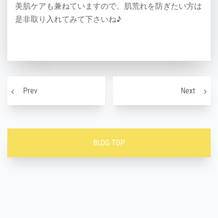
美肌ケアも兼ねていますので、肌荒れを防ぎたい方は
是非取り入れてみて下さいね♪
投稿ナビゲーション
これが『春』美容の三原則！！！
体臭が
Prev
Next
BLOG TOP