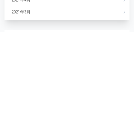
2021年4月
2021年3月
カテゴリー
NEWS
エステ
マツエク
ミックスジュース
タグ
毛穴
(1)
毛穴汚れ
(1)
気温
(1)
水分不足
(1)
汗
(1)
湿度
(1)
濡らさない
(1)
無香料
(1)
生活習慣
(1)