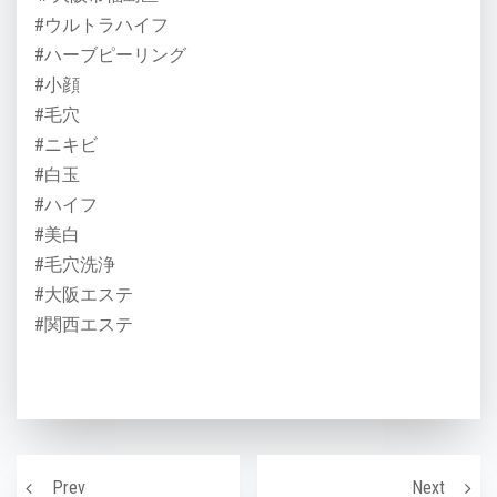
#ウルトラハイフ
#ハーブピーリング
#小顔
#毛穴
#ニキビ
#白玉
#ハイフ
#美白
#毛穴洗浄
#大阪エステ
#関西エステ
投稿ナビゲーション
敏感肌におすすめ！美容成分
ナッツ
Prev
Next