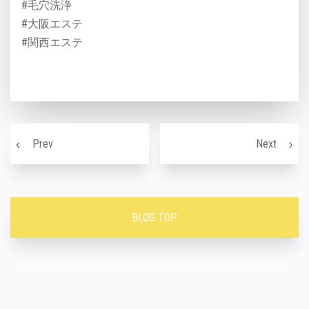
#毛穴洗浄
#大阪エステ
#関西エステ
投稿ナビゲーション
姿勢美人＝清潔感
お肌が
Prev
Next
BLOG TOP