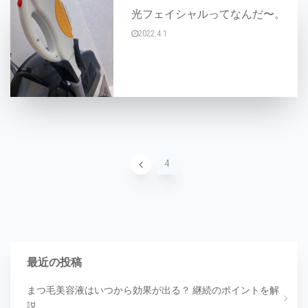
光フェイシャルってなんだ〜。
2022.4.1
こんにちは〜AYAです☆ 今日は光フェイシャル
1
2
3
4
最近の投稿
まつ毛美容液はいつから効果が出る？ 継続のポイントを解
説