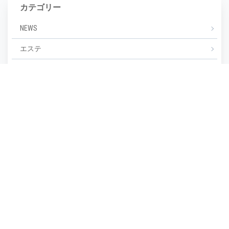
カテゴリー
NEWS
エステ
マツエク
ミックスジュース
タグ
毛穴
(1)
毛穴汚れ
(1)
気温
(1)
水分不足
(1)
汗
(1)
湿度
(1)
濡らさない
(1)
無香料
(1)
生活習慣
(1)
皮脂崩れ
(1)
種類
(1)
糖化
(1)
紫外線
(1)
紫外線対策
(1)
美しい
(1)
美しい肌
(1)
老け顔
(1)
肌あれ
(1)
肌が汚い
(1)
肌が綺麗
(1)
肌の保湿
(1)
肌の劣化
(1)
肌の悩み
(1)
肌の曲がり角
(1)
肌の状態
(1)
肌の衰え実感時期
(1)
肌ケア
(1)
肌タイプ
(1)