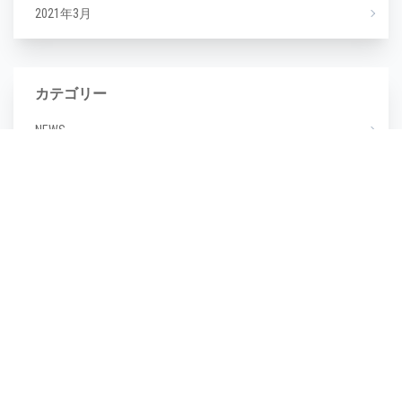
2021年3月
カテゴリー
NEWS
エステ
マツエク
ミックスジュース
タグ
毛穴
(1)
毛穴汚れ
(1)
気温
(1)
水分不足
(1)
汗
(1)
湿度
(1)
濡らさない
(1)
無香料
(1)
生活習慣
(1)
皮脂崩れ
(1)
種類
(1)
糖化
(1)
紫外線
(1)
紫外線対策
(1)