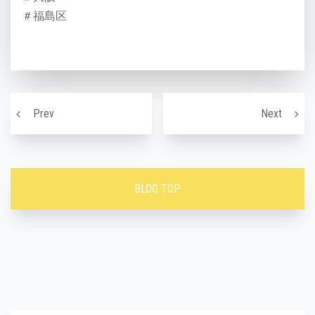
＃福島区
投稿ナビゲーション
あなたの後ろ姿は大丈夫？後ろ姿に自信を！
驚きの
Prev
Next
BLOG TOP