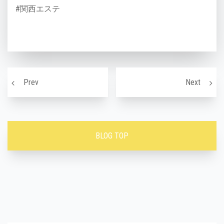
#関西エステ
投稿ナビゲーション
LABELのスピード脱毛でお手軽に♪/大阪市福島区脱毛サ
ダイエ
Prev
Next
BLOG TOP