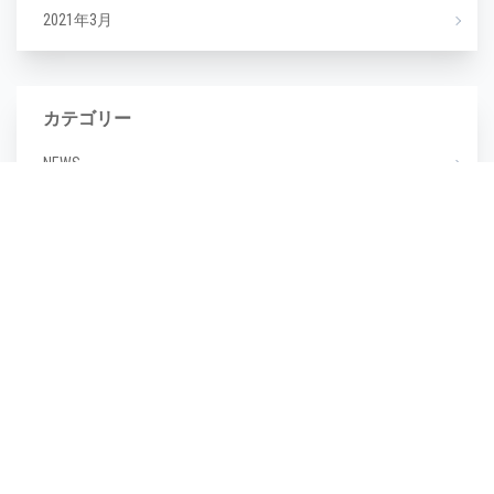
2021年3月
カテゴリー
NEWS
エステ
マツエク
ミックスジュース
タグ
毛穴
(1)
毛穴汚れ
(1)
気温
(1)
水分不足
(1)
汗
(1)
湿度
(1)
濡らさない
(1)
無香料
(1)
生活習慣
(1)
皮脂崩れ
(1)
種類
(1)
糖化
(1)
紫外線
(1)
紫外線対策
(1)