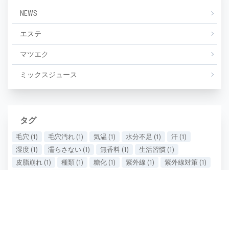
NEWS
エステ
マツエク
ミックスジュース
タグ
毛穴
(1)
毛穴汚れ
(1)
気温
(1)
水分不足
(1)
汗
(1)
湿度
(1)
濡らさない
(1)
無香料
(1)
生活習慣
(1)
皮脂崩れ
(1)
種類
(1)
糖化
(1)
紫外線
(1)
紫外線対策
(1)
美しい
(1)
美しい肌
(1)
老け顔
(1)
肌あれ
(1)
肌が汚い
(1)
肌が綺麗
(1)
肌の保湿
(1)
肌の劣化
(1)
肌の悩み
(1)
肌の曲がり角
(1)
肌の状態
(1)
肌の衰え実感時期
(1)
肌ケア
(1)
肌タイプ
(1)
肌ダメージ
(2)
肌荒れ
(1)
肌質
(1)
肌質の種類
(1)