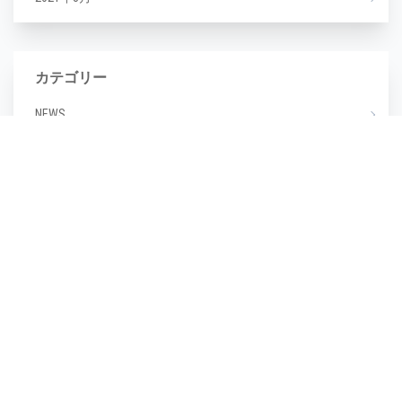
カテゴリー
NEWS
エステ
マツエク
ミックスジュース
タグ
毛穴
(1)
毛穴汚れ
(1)
気温
(1)
水分不足
(1)
汗
(1)
湿度
(1)
濡らさない
(1)
無香料
(1)
生活習慣
(1)
皮脂崩れ
(1)
種類
(1)
糖化
(1)
紫外線
(1)
紫外線対策
(1)
美しい
(1)
美しい肌
(1)
老け顔
(1)
肌あれ
(1)