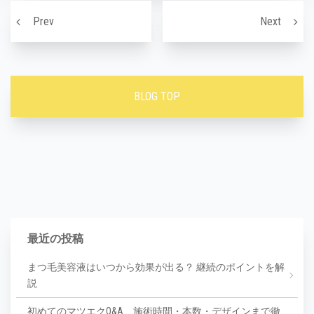
投稿ナビゲーション
うなじ脱毛で綺麗なうなじに！！
綺麗な
Prev
Next
BLOG TOP
最近の投稿
まつ毛美容液はいつから効果が出る？ 継続のポイントを解
説
初めてのマツエクQ&A 施術時間・本数・デザインまで徹