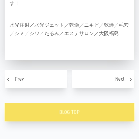
す！！
水光注射／水光ジェット／乾燥／ニキビ／乾燥／毛穴
／シミ／シワ／たるみ／エステサロン／大阪福島
投稿ナビゲーション
夏のダメージは秋の肌に現れます！！水光ジェットでア
うなじ
Prev
Next
BLOG TOP