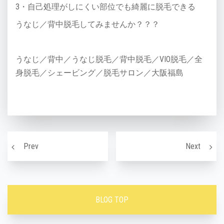
3・自己処理がしにくい部位でも綺麗に脱毛できる
うなじ／背中脱毛してみませんか？？？
うなじ／背中／うなじ脱毛／背中脱毛／VIO脱毛／全
身脱毛／シェービング／脱毛サロン／大阪福島
投稿ナビゲーション
ダウンタイムなし！！針を使わない水光注射！！
水光ジ
Prev
Next
BLOG TOP