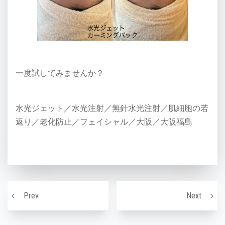
一度試してみませんか？
水光ジェット／水光注射／無針水光注射／肌細胞の若
返り／老化防止／フェイシャル／大阪／大阪福島
投稿ナビゲーション
《エニシーグローパック》の効果！
水光ジ
Prev
Next