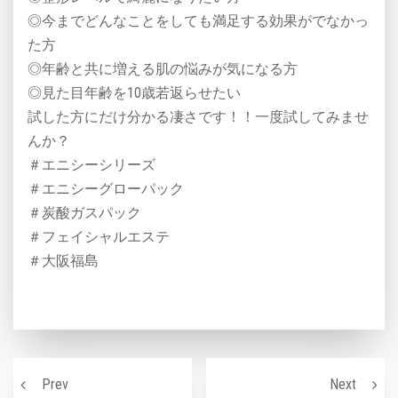
◎今までどんなことをしても満足する効果がでなかっ
た方
◎年齢と共に増える肌の悩みが気になる方
◎見た目年齢を10歳若返らせたい
試した方にだけ分かる凄さです！！一度試してみませ
んか？
＃エニシーシリーズ
＃エニシーグローパック
＃炭酸ガスパック
＃フェイシャルエステ
＃大阪福島
投稿ナビゲーション
ニキビができやすい方の特徴！原因と改善方法〜！
顔を小
Prev
Next