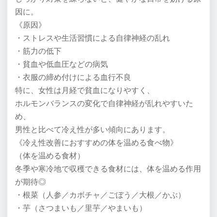
因に。
《原因》
・ストレスや生活習慣による自律神経の乱れ
・筋力の低下
・貧血や低血圧などの病気
・衣服の締め付けによる血行不良
特に、女性は月経で貧血になりやすく、
ホルモンバランスの変化で自律神経が乱れやすいた
め、
男性と比べて冷え性が多い傾向にあります。
《冷え性改善におすすめの体を温める食べ物》
（体を温める食材）
冬季や寒冷地で収穫できる食材には、体を温める作用
が期待◎
・根菜（人参／カボチャ／ごぼう／大根／かぶ）
・芋（さつまいも／里芋／やまいも）