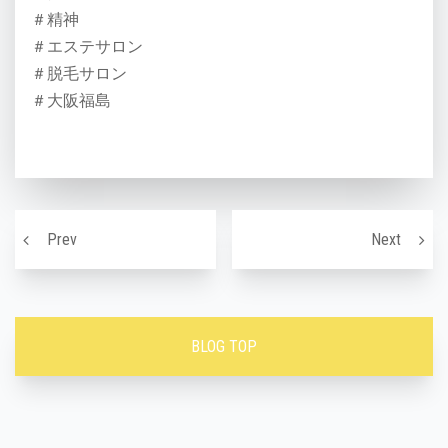
＃精神
＃エステサロン
＃脱毛サロン
＃大阪福島
投稿ナビゲーション
顔が大きく見える原因は？小顔マッサージで小顔に〜！
いつの
Prev
Next
BLOG TOP