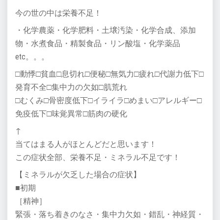
今の世の中は栄養不足！
・化学農薬・化学肥料・土壌汚染・化学合成、添加
物・水煮食品・精製食品・リン酸塩・化学薬品
etc。。。
□動悸□貧血□息切れ□便秘□無気力□疲れ□代謝力低下□
発育不全□集中力の欠如□肌荒れ
□むくみ□骨密度低下□イライラ□めまい□アレルギー□
免疫低下□味覚異常□筋肉の硬化
↑
当てはまる人がほとんどだと思います！
この症状全部、栄養不足・ミネラル不足です！
【ミネラルが欠乏した場合の症状】
■初期
［精神］
緊張・落ち着きのなさ・集中力欠如・錯乱・神経質・