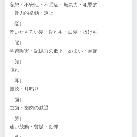
妄想・不安性・不眠症・無気力・犯罪的
・暴力的挙動・逆上
［髪］
乾いたもろい髪・縮れ毛・白髪・抜け毛
［脳］
学習障害・記憶力の低下・めまい・頭痛
［顔］
腫れ
［耳］
難聴・耳鳴り
［歯］
虫歯・歯肉の減退
［脈］
速い鼓動・貧脈・動悸