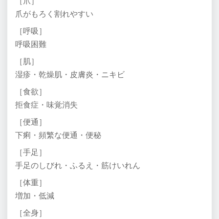
［爪］
爪がもろく割れやすい
［呼吸］
呼吸困難
［肌］
湿疹・乾燥肌・皮膚炎・ニキビ
［食欲］
拒食症・味覚消失
［便通］
下痢・頻繁な便通・便秘
［手足］
手足のしびれ・ふるえ・筋けいれん
［体重］
増加・低減
［全身］