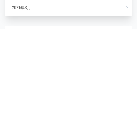
2021年3月
カテゴリー
NEWS
エステ
マツエク
ミックスジュース
タグ
毛穴
(1)
毛穴汚れ
(1)
気温
(1)
水分不足
(1)
汗
(1)
湿度
(1)
濡らさない
(1)
無香料
(1)
生活習慣
(1)
皮脂崩れ
(1)
種類
(1)
糖化
(1)
紫外線
(1)
紫外線対策
(1)