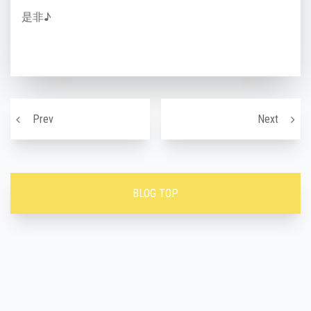
是非♪
投稿ナビゲーション
水光ジェットで艶肌に〜！！
ニキビ
Prev
Next
BLOG TOP