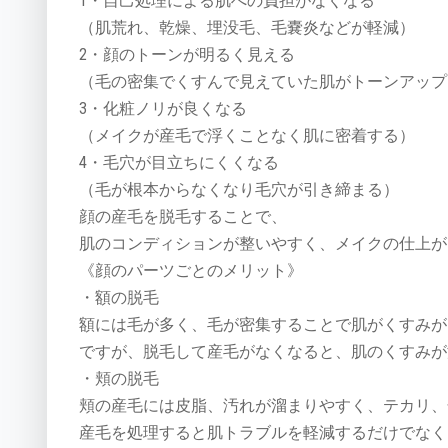
1・自己処理による肌への負担がなくなる
（肌荒れ、乾燥、埋没毛、毛嚢炎などが軽減）
2・顔のトーンが明るく見える
（毛の密集でくすんで見えていた肌がトーンアップ
3・化粧ノリが良くなる
（メイクが産毛で浮くことなく肌に密着する）
4・毛穴が目立ちにくくなる
（毛が根本からなくなり毛穴が引き締まる）
顔の産毛を脱毛することで、
肌のコンディションが整いやすく、メイクの仕上が
《顔のパーツごとのメリット》
・額の脱毛
額には毛が多く、毛が密集することで肌がくすみが
ですが、脱毛して産毛がなくなると、肌のくすみが
・頬の脱毛
頬の産毛には皮脂、汚れが溜まりやすく、テカリ、
産毛を処理すると肌トラブルを軽減するだけでなく