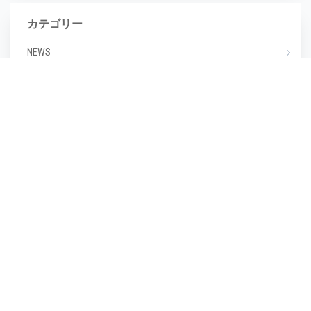
カテゴリー
NEWS
エステ
マツエク
ミックスジュース
タグ
毛穴
(1)
毛穴汚れ
(1)
気温
(1)
水分不足
(1)
汗
(1)
湿度
(1)
濡らさない
(1)
無香料
(1)
生活習慣
(1)
皮脂崩れ
(1)
種類
(1)
糖化
(1)
紫外線
(1)
紫外線対策
(1)
美しい
(1)
美しい肌
(1)
老け顔
(1)
肌あれ
(1)
肌が汚い
(1)
肌が綺麗
(1)
肌の保湿
(1)
肌の劣化
(1)
肌の悩み
(1)
肌の曲がり角
(1)
肌の状態
(1)