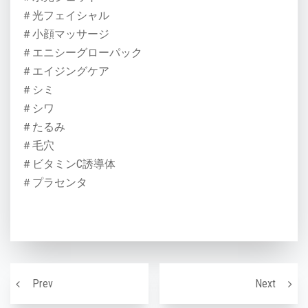
＃光フェイシャル
＃小顔マッサージ
＃エニシーグローパック
＃エイジングケア
＃シミ
＃シワ
＃たるみ
＃毛穴
＃ビタミンC誘導体
＃プラセンタ
投稿ナビゲーション
秋の味覚
《水光
Prev
Next