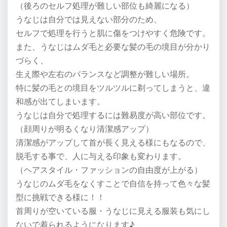
（後ろのセルフ処理が難しい部位も綺麗になる）
うなじは自分では見えない部分のため、
セルフで処理を行うと肌に傷をつけやすく危険です。
また、うなじはムダ毛と必要な髪の毛の境目が分かり
づらく、
生え際や左右のバランスなど調整が難しい場所。
特に髪の毛との境目をツルツルに剃ってしまうと、違
和感が出てしまいます。
うなじは自分で処理するには難易度が高い部位です。
（顔周りが明るくなり清潔感アップ）
清潔感がアップして首が長く見える様にもなるので、
脱毛する事で、人に与える印象も変わります。
（ヘアスタイル・ファッションの自由度が上がる）
うなじのムダ毛をなくすことで自信を持って色々な髪
型に挑戦できる様に！！
首周りが空いている服・うなじに見える服装も気にし
ないで着られるようになります♪