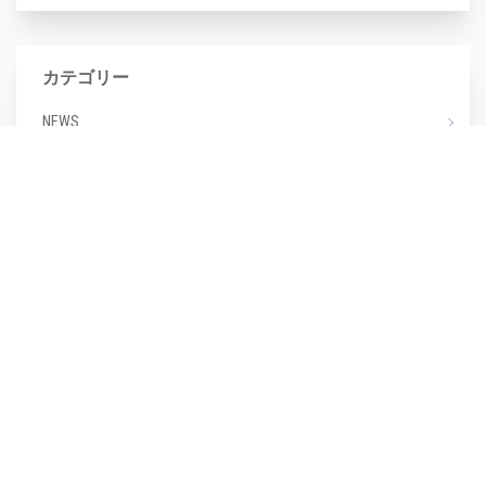
カテゴリー
NEWS
エステ
マツエク
ミックスジュース
タグ
毛穴
(1)
毛穴汚れ
(1)
気温
(1)
水分不足
(1)
汗
(1)
湿度
(1)
濡らさない
(1)
無香料
(1)
生活習慣
(1)
皮脂崩れ
(1)
種類
(1)
糖化
(1)
紫外線
(1)
紫外線対策
(1)
美しい
(1)
美しい肌
(1)
老け顔
(1)
肌あれ
(1)