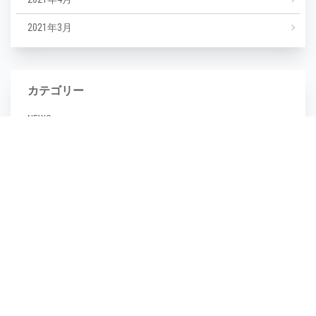
2021年3月
カテゴリー
NEWS
エステ
マツエク
ミックスジュース
タグ
毛穴
(1)
毛穴汚れ
(1)
気温
(1)
水分不足
(1)
汗
(1)
湿度
(1)
濡らさない
(1)
無香料
(1)
生活習慣
(1)