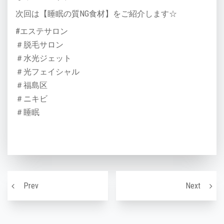
次回は【睡眠の質NG食材】をご紹介します☆
#エステサロン
＃脱毛サロン
＃水光ジェット
＃光フェイシャル
＃福島区
＃ニキビ
＃睡眠
投稿ナビゲーション
シミに効く食べ物〜！体の内面からもシミ対策！
美肌に
Prev
Next