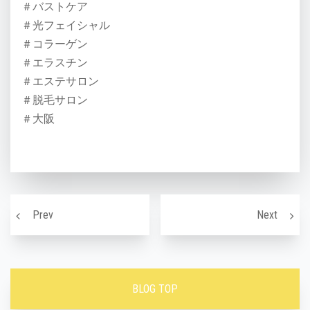
＃バストケア
＃光フェイシャル
＃コラーゲン
＃エラスチン
＃エステサロン
＃脱毛サロン
＃大阪
投稿ナビゲーション
胸が垂れちゃう原因は、、。
美容成
Prev
Next
BLOG TOP