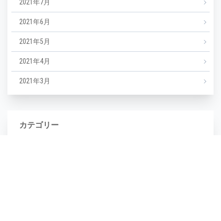
2021年7月
2021年6月
2021年5月
2021年4月
2021年3月
カテゴリー
NEWS
エステ
マツエク
ミックスジュース