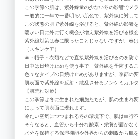
この季節の肌は、紫外線量の少ない冬の影響でメラ
一般的に一年で一番明るい肌色で、紫外線に対して
この状態の肌で紫外線を浴びると、紫外線の影響を
暖かい日に外に行く機会が増え紫外線を浴びる機会
紫外線対策は春に限ったことじゃないですが、春は
（スキンケア）
傘・帽子・衣類などで直接紫外線を浴びるのを防ぐ
日中は日焼け止めを使う事で、紫外線を予防するこ
色々なタイプの日焼け止めがありますが、季節の変
肌表面で紫外線を反射・散乱させるノンケミカルタ
【肌荒れ対策】
この季節は冬に生まれた細胞たちが、肌の生まれ変
によって肌表面に現れます。
冷たい空気につつまれる冬の環境下で、肌は血行不
そうなると、血管から十分な酸素・栄養が届かなく
水分を保持する保湿機能や外界からの刺激から肌を