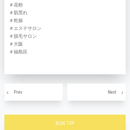
＃花粉
＃肌荒れ
＃乾燥
＃エステサロン
＃脱毛サロン
＃大阪
＃福島区
投稿ナビゲーション
バストケア
脱毛
Prev
Next
BLOG TOP