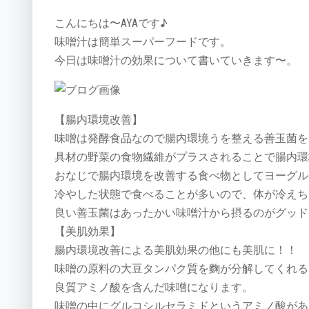
こんにちは〜AYAです♪
味噌汁は簡単スーパーフードです。
今日は味噌汁の効果について書いていきます〜。
【腸内環境改善】
味噌は発酵食品なので腸内環境うを整える善玉菌を
具材の野菜の食物繊維がプラスされることで腸内環
おなじで腸内環境を改善する食べ物としてヨーグル
冷やした状態で食べることが多いので、体が冷えち
良い善玉菌はあったかい味噌汁から摂るのがグッド
【美肌効果】
腸内環境改善による美肌効果の他にも美肌に！！
味噌の原料の大豆タンパク質を麴が分解してくれる
良質アミノ酸を含んだ味噌になります。
味噌の中にグルコシルセラミドというアミノ酸があ