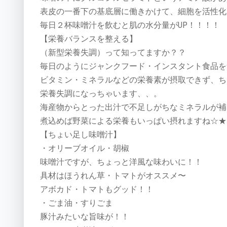
表皮の一番下の基底層に働きかけて、細胞を活性化
毎日２杯味噌汁を飲むと肌の水分量がUP！！！！
【栄養バランスを整える】
（新型栄養失調）って知ってますか？？
毎日のようにジャンクフード・インスタント食品を
ビタミン・ミネラルなどの栄養素が摂取できず、ち
栄養失調になっちゃいます、、。
海産物からとった出汁で不足しがちなミネラルが補
煮込めば野菜による栄養もいっぱい摂れますね☆★
【ちょい足し味噌汁】
・オリーブオイル・胡椒
味噌汁ですが、ちょっと洋風な味わいに！！
具材はほうれん草・トマトがオススメ〜
アボカド・トマトもグッド！！
・ごま油・すりごま
豚汁みたいな旨味が！！