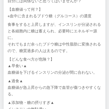
自分には関係ないと思ってはいませんか？
【血糖値って何？】
※血中に含まれるブドウ糖（グルコース）の濃度
食事をすると上昇しますが、インスリンが分泌される
と各細胞内に糖は蓄えられ、必要時にエネルギー源
に。
それでもまだ余ったブドウ糖は中性脂肪に変換される
ので、糖質過多の人は太るのです。
【どんな食べ方が危険？】
▲早食い▲
血糖値を下げるインスリンの分泌が間に合わない。
▲過食▲
血糖値が急上昇からの急下降で血管が傷つきやすくな
る。
▲添加物・糖の摂りすぎ▲