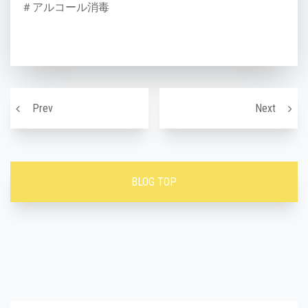
＃アルコール消毒
投稿ナビゲーション
おっぱいが垂れやすくなる習慣・行動〜
お肌の
Prev
Next
BLOG TOP