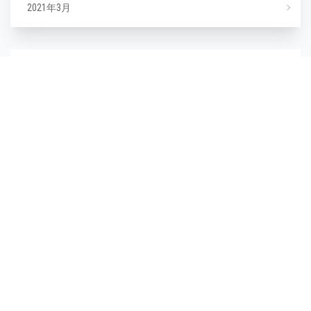
2021年3月
カテゴリー
NEWS
エステ
マツエク
ミックスジュース
タグ
毛穴
(1)
毛穴汚れ
(1)
気温
(1)
水分不足
(1)
汗
(1)
湿度
(1)
濡らさない
(1)
無香料
(1)
生活習慣
(1)
皮脂崩れ
(1)
種類
(1)
糖化
(1)
紫外線
(1)
紫外線対策
(1)