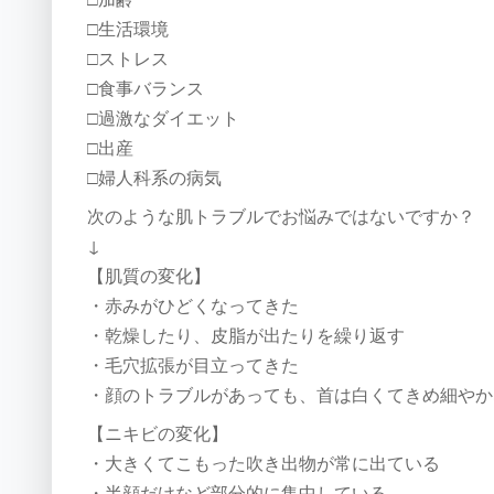
□生活環境
□ストレス
□食事バランス
□過激なダイエット
□出産
□婦人科系の病気
次のような肌トラブルでお悩みではないですか？
↓
【肌質の変化】
・赤みがひどくなってきた
・乾燥したり、皮脂が出たりを繰り返す
・毛穴拡張が目立ってきた
・顔のトラブルがあっても、首は白くてきめ細やか
【ニキビの変化】
・大きくてこもった吹き出物が常に出ている
・半顔だけなど部分的に集中している