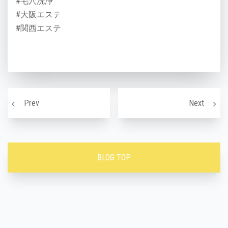
#毛穴洗浄
#大阪エステ
#関西エステ
投稿ナビゲーション
顔の毛穴の原因〜
食べ方
Prev
Next
BLOG TOP