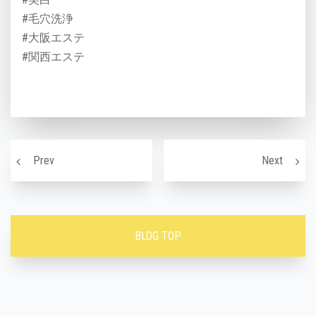
#毛穴洗浄
#大阪エステ
#関西エステ
投稿ナビゲーション
11月のお肌〜
女性が
Prev
Next
BLOG TOP