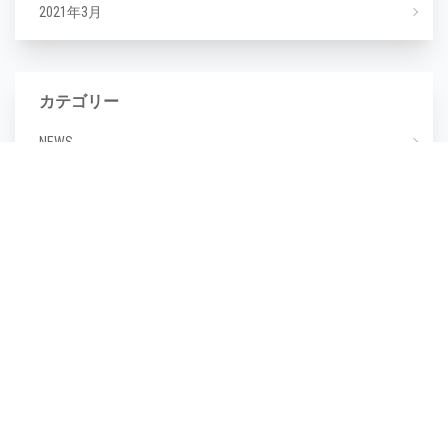
2021年3月
カテゴリー
NEWS
エステ
マツエク
ミックスジュース
タグ
毛穴
(1)
毛穴汚れ
(1)
気温
(1)
水分不足
(1)
汗
(1)
湿度
(1)
濡らさない
(1)
無香料
(1)
生活習慣
(1)
皮脂崩れ
(1)
種類
(1)
糖化
(1)
紫外線
(1)
紫外線対策
(1)