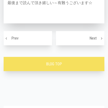
最後まで読んで頂き嬉しい～有難うございます☆
投稿ナビゲーション
最近ストレス多い世の中なんで自分にご褒美を♪
全身じ
Prev
Next
BLOG TOP