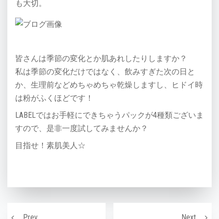
も大切。
皆さんは季節の変化とか肌あれしたりしますか？
私は季節の変化だけではなく、飲みすぎた次の日と
か、生理前などめちゃめちゃ乾燥しますし、ヒドイ時
は粉がふくほどです！
LABELではお手軽にできちゃうパックが4種類ございま
すので、是非一度試してみませんか？
目指せ！素肌美人☆
投稿ナビゲーション
【水光ジェットと水光注射の違い】大阪市福島区エステ
今話題
Prev
Next