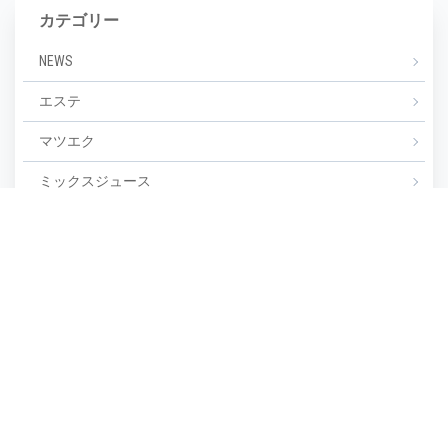
カテゴリー
NEWS
エステ
マツエク
ミックスジュース
タグ
毛穴
(1)
毛穴汚れ
(1)
気温
(1)
水分不足
(1)
汗
(1)
湿度
(1)
濡らさない
(1)
無香料
(1)
生活習慣
(1)
皮脂崩れ
(1)
種類
(1)
糖化
(1)
紫外線
(1)
紫外線対策
(1)
美しい
(1)
美しい肌
(1)
老け顔
(1)
肌あれ
(1)
肌が汚い
(1)
肌が綺麗
(1)
肌の保湿
(1)
肌の劣化
(1)
肌の悩み
(1)
肌の曲がり角
(1)
肌の状態
(1)