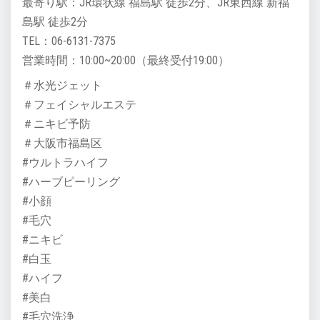
最寄り駅：JR環状線 福島駅 徒歩2分、JR東西線 新福
島駅 徒歩2分
TEL：06-6131-7375
営業時間：10:00~20:00（最終受付19:00）
＃水光ジェット
＃フェイシャルエステ
＃ニキビ予防
＃大阪市福島区
#ウルトラハイフ
#ハーブピーリング
#小顔
#毛穴
#ニキビ
#白玉
#ハイフ
#美白
#毛穴洗浄