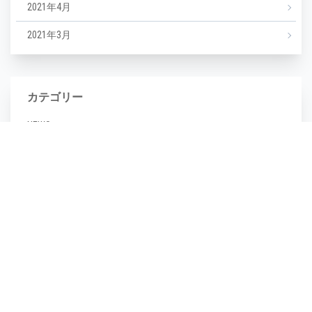
2021年4月
2021年3月
カテゴリー
NEWS
エステ
マツエク
ミックスジュース
タグ
毛穴
(1)
毛穴汚れ
(1)
気温
(1)
水分不足
(1)
汗
(1)
湿度
(1)
濡らさない
(1)
無香料
(1)
生活習慣
(1)