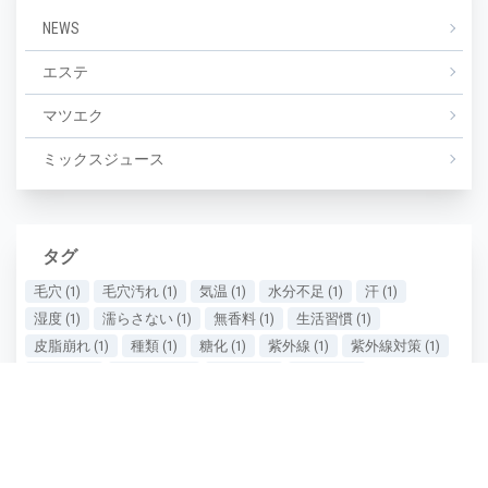
NEWS
エステ
マツエク
ミックスジュース
タグ
毛穴
(1)
毛穴汚れ
(1)
気温
(1)
水分不足
(1)
汗
(1)
湿度
(1)
濡らさない
(1)
無香料
(1)
生活習慣
(1)
皮脂崩れ
(1)
種類
(1)
糖化
(1)
紫外線
(1)
紫外線対策
(1)
美しい
(1)
美しい肌
(1)
老け顔
(1)
肌あれ
(1)
肌が汚い
(1)
肌が綺麗
(1)
肌の保湿
(1)
肌の劣化
(1)
肌の悩み
(1)
肌の曲がり角
(1)
肌の状態
(1)
肌の衰え実感時期
(1)
肌ケア
(1)
肌タイプ
(1)
肌ダメージ
(2)
肌荒れ
(1)
肌質
(1)
肌質の種類
(1)