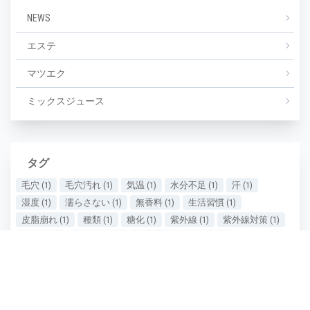
NEWS
エステ
マツエク
ミックスジュース
タグ
毛穴
(1)
毛穴汚れ
(1)
気温
(1)
水分不足
(1)
汗
(1)
湿度
(1)
濡らさない
(1)
無香料
(1)
生活習慣
(1)
皮脂崩れ
(1)
種類
(1)
糖化
(1)
紫外線
(1)
紫外線対策
(1)
美しい
(1)
美しい肌
(1)
老け顔
(1)
肌あれ
(1)
肌が汚い
(1)
肌が綺麗
(1)
肌の保湿
(1)
肌の劣化
(1)
肌の悩み
(1)
肌の曲がり角
(1)
肌の状態
(1)
肌の衰え実感時期
(1)
肌ケア
(1)
肌タイプ
(1)
肌ダメージ
(2)
肌荒れ
(1)
肌質
(1)
肌質の種類
(1)