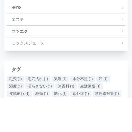
NEWS
エステ
マツエク
ミックスジュース
タグ
毛穴
(1)
毛穴汚れ
(1)
気温
(1)
水分不足
(1)
汗
(1)
湿度
(1)
濡らさない
(1)
無香料
(1)
生活習慣
(1)
皮脂崩れ
(1)
種類
(1)
糖化
(1)
紫外線
(1)
紫外線対策
(1)
美しい
(1)
美しい肌
(1)
老け顔
(1)
肌あれ
(1)
肌が汚い
(1)
肌が綺麗
(1)
肌の保湿
(1)
肌の劣化
(1)
肌の悩み
(1)
肌の曲がり角
(1)
肌の状態
(1)
肌の衰え実感時期
(1)
肌ケア
(1)
肌タイプ
(1)
肌ダメージ
(2)
肌荒れ
(1)
肌質
(1)
肌質の種類
(1)