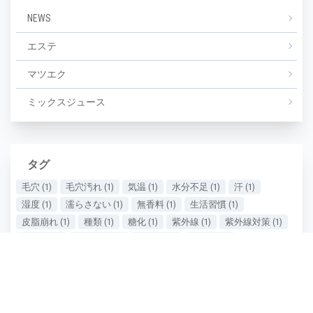
NEWS
エステ
マツエク
ミックスジュース
タグ
毛穴
(1)
毛穴汚れ
(1)
気温
(1)
水分不足
(1)
汗
(1)
湿度
(1)
濡らさない
(1)
無香料
(1)
生活習慣
(1)
皮脂崩れ
(1)
種類
(1)
糖化
(1)
紫外線
(1)
紫外線対策
(1)
美しい
(1)
美しい肌
(1)
老け顔
(1)
肌あれ
(1)
肌が汚い
(1)
肌が綺麗
(1)
肌の保湿
(1)
肌の劣化
(1)
肌の悩み
(1)
肌の曲がり角
(1)
肌の状態
(1)
肌の衰え実感時期
(1)
肌ケア
(1)
肌タイプ
(1)
肌ダメージ
(2)
肌荒れ
(1)
肌質
(1)
肌質の種類
(1)