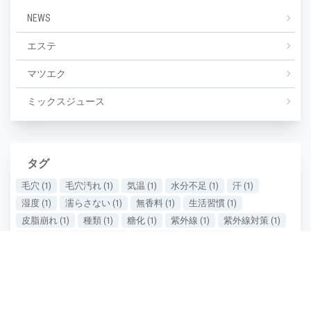
NEWS
エステ
マツエク
ミックスジュース
タグ
毛穴
(1)
毛穴汚れ
(1)
気温
(1)
水分不足
(1)
汗
(1)
湿度
(1)
濡らさない
(1)
無香料
(1)
生活習慣
(1)
皮脂崩れ
(1)
種類
(1)
糖化
(1)
紫外線
(1)
紫外線対策
(1)
美しい
(1)
美しい肌
(1)
老け顔
(1)
肌あれ
(1)
肌が汚い
(1)
肌が綺麗
(1)
肌の保湿
(1)
肌の劣化
(1)
肌の悩み
(1)
肌の曲がり角
(1)
肌の状態
(1)
肌の衰え実感時期
(1)
肌ケア
(1)
肌タイプ
(1)
肌ダメージ
(2)
肌荒れ
(1)
肌質
(1)
肌質の種類
(1)