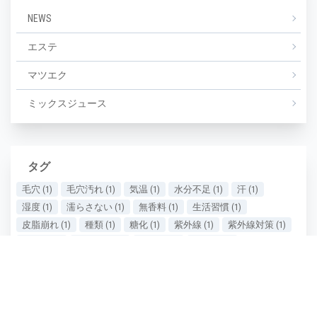
NEWS
エステ
マツエク
ミックスジュース
タグ
毛穴
(1)
毛穴汚れ
(1)
気温
(1)
水分不足
(1)
汗
(1)
湿度
(1)
濡らさない
(1)
無香料
(1)
生活習慣
(1)
皮脂崩れ
(1)
種類
(1)
糖化
(1)
紫外線
(1)
紫外線対策
(1)
美しい
(1)
美しい肌
(1)
老け顔
(1)
肌あれ
(1)
肌が汚い
(1)
肌が綺麗
(1)
肌の保湿
(1)
肌の劣化
(1)
肌の悩み
(1)
肌の曲がり角
(1)
肌の状態
(1)
肌の衰え実感時期
(1)
肌ケア
(1)
肌タイプ
(1)
肌ダメージ
(2)
肌荒れ
(1)
肌質
(1)
肌質の種類
(1)