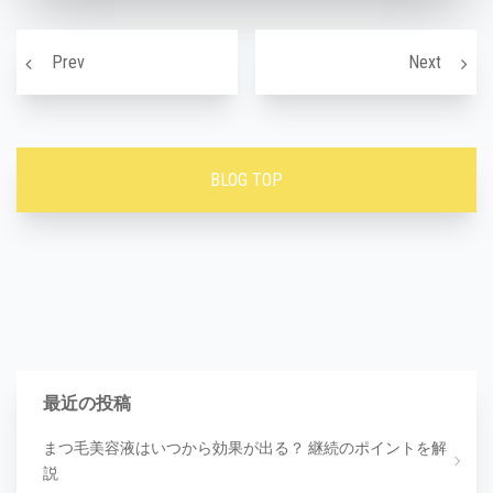
投稿ナビゲーション
背中ニキビの症状と原因！
「介護
Prev
Next
BLOG TOP
最近の投稿
まつ毛美容液はいつから効果が出る？ 継続のポイントを解
説